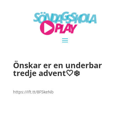
Önskar er en underbar
tredje advent🤍❄️
https://ift.tt/8F5keNb