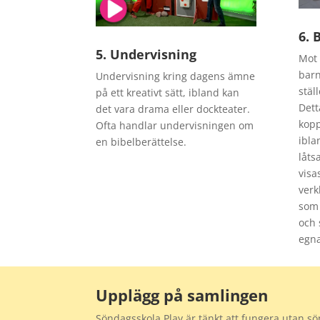
6. 
5. Undervisning
Mot 
barn
Undervisning kring dagens ämne
stäl
på ett kreativt sätt, ibland kan
Dett
det vara drama eller dockteater.
kopp
Ofta handlar undervisningen om
ibla
en bibelberättelse.
låts
visa
verk
som 
och 
egna
Upplägg på samlingen
Söndagsskola Play är tänkt att fungera utan s