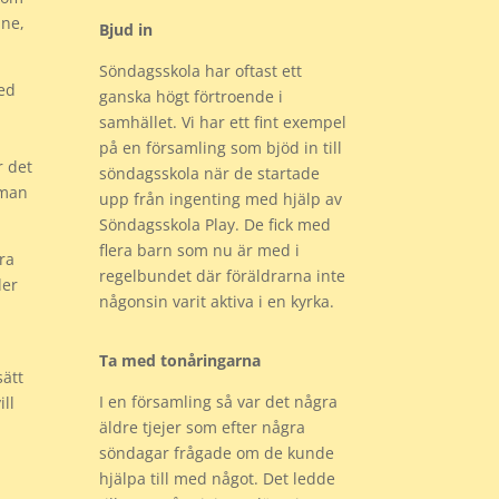
mne,
Bjud in
Söndagsskola har oftast ett
ed
ganska högt förtroende i
samhället. Vi har ett fint exempel
på en församling som bjöd in till
r det
söndagsskola när de startade
 man
upp från ingenting med hjälp av
Söndagsskola Play. De fick med
flera barn som nu är med i
ra
regelbundet där föräldrarna inte
ler
någonsin varit aktiva i en kyrka.
Ta med tonåringarna
sätt
I en församling så var det några
ll
äldre tjejer som efter några
söndagar frågade om de kunde
hjälpa till med något. Det ledde