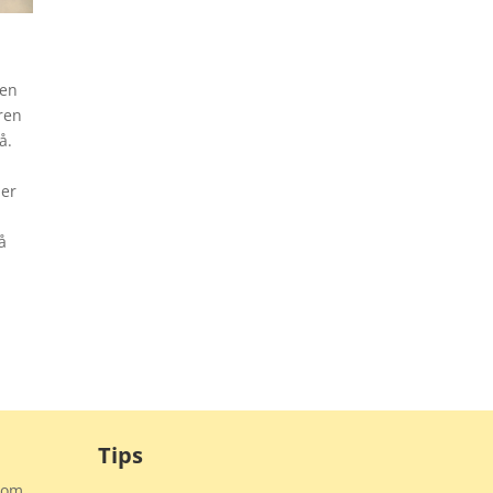
 en
ren
å.
ber
å
Tips
 som