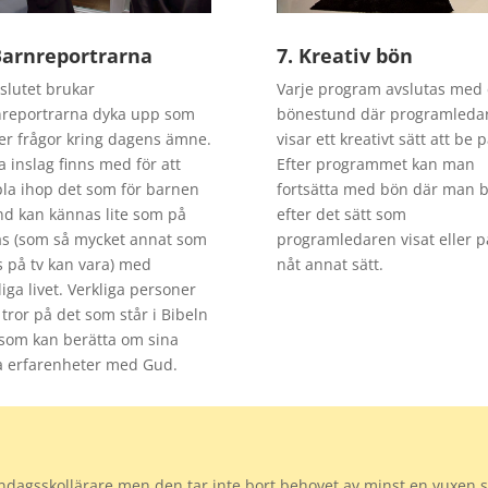
Barnreportrarna
7. Kreativ bön
slutet brukar
Varje program avslutas med
reportrarna dyka upp som
bönestund där programleda
ler frågor kring dagens ämne.
visar ett kreativt sätt att be p
a inslag finns med för att
Efter programmet kan man
la ihop det som för barnen
fortsätta med bön där man 
nd kan kännas lite som på
efter det sätt som
as (som så mycket annat som
programledaren visat eller p
s på tv kan vara) med
nåt annat sätt.
liga livet. Verkliga personer
tror på det som står i Bibeln
som kan berätta om sina
 erfarenheter med Gud.
öndagsskollärare men den tar inte bort behovet av minst en vuxen