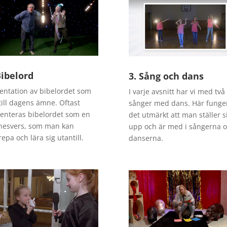
Bibelord
3. Sång och dans
entation av bibelordet som
I varje avsnitt har vi med två
till dagens ämne. Oftast
sånger med dans. Här funge
enteras bibelordet som en
det utmärkt att man ställer s
nesvers, som man kan
upp och är med i sångerna 
epa och lära sig utantill.
danserna.