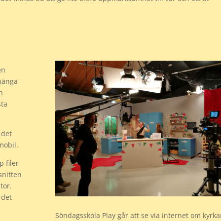
en
 hänga
n
sta
 det
mobil.
 filer
snitten
tor.
 det
Söndagsskola Play går att se via internet om kyrk