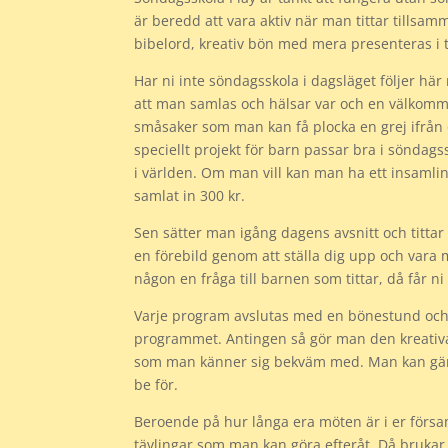
är beredd att vara aktiv när man tittar tillsa
bibelord, kreativ bön med mera presenteras i 
Har ni inte söndagsskola i dagsläget följer hä
att man samlas och hälsar var och en välkomme
småsaker som man kan få plocka en grej ifrån o
speciellt projekt för barn passar bra i söndag
i världen. Om man vill kan man ha ett insamling
samlat in 300 kr.
Sen sätter man igång dagens avsnitt och tittar
en förebild genom att ställa dig upp och vara 
någon en fråga till barnen som tittar, då får 
Varje program avslutas med en bönestund och d
programmet. Antingen så gör man den kreativa
som man känner sig bekväm med. Man kan gär
be för.
Beroende på hur långa era möten är i er försam
tävlingar som man kan göra efteråt. Då brukar d