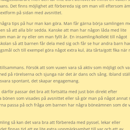
mmans. Det finns möjlighet att förbereda sig om man vill eftersom ä
textform på sidan med avsnittet.
r några tips på hur man kan göra.
Man får gärna börja samlingen m
n så att alla blir sedda. Kanske att man har någon låda med lite
m man är ny eller om man fyllt år. En insamling/kollekt till något
sskolan så att barnen får dela med sig och får se hur andra barn ha
smål och till exempel göra något extra kul, äta tårta/gott fika när
 tillsammans. Försök att som vuxen vara så aktiv som möjligt och va
med på rörelserna och sjunga när det är dans och sång. Ibland stäl
ni svara spontant, det skapar engagemang.
ärför passar det bra att fortsätta med just bön direkt efter
 bönen som visades på avsnittet eller så gör man på något annat 
na passa på och fråga om barnen har några böneämnen som de vi
ling så kan det vara bra att förbereda med pyssel, lekar eller
et finnas tid att ge lite extra uppmärksamhet till var och ett av